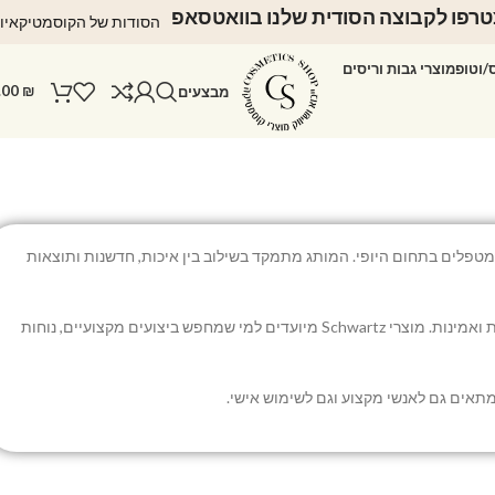
רפו לקבוצה הסודית שלנו בוואטסאפ
הסודות של הקוסמטיקאיו
ס/וטופ
מוצרי גבות וריסים
.00
₪
מבצעים
סטיות ומטפלים בתחום היופי. המותג מתמקד בשילוב בין איכות, חדשנות ותוצאות
בקטגוריית שוורץ תוכלו למצוא מגוון פתרונות מקצועיים ומוצרים פופולריים המתאימים לעבודה יומיומית, תוך שמירה על סטנדרטים גבוהים של איכות ואמינות. מוצרי Schwartz מיועדים למי שמחפש ביצועים מקצועיים, נוחות