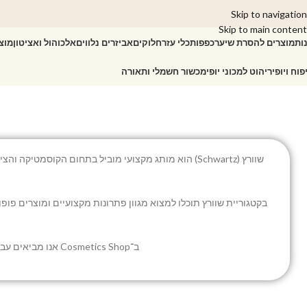
Skip to navigation
Skip to main content
ות
מוצרים להסרת שיער
כפפות
כלי עזר
חלוקים
אביזרים נלווים
אלכוהול ואציטון
מוצ
פוח ויופי
ריהוט למכוני יופי
מכשור חשמלי ותאורה
שוורץ (Schwartz) הוא מותג מקצועי מוביל בתחום הקוס
ב־Cosmetics Shop אנו מביאים עבורכם את מוצרי שוורץ המקוריים, עם משלוח מהיר, שירות מקצועי ומבחר רחב המתאים גם לאנשי מקצוע וגם לשימוש אישי.