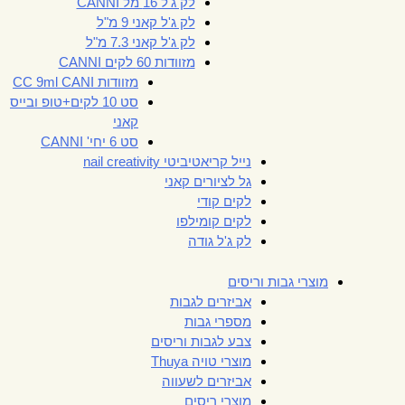
לק ג'ל 16 מל CANNI
לק ג'ל קאני 9 מ"ל
לק ג'ל קאני 7.3 מ"ל
מזוודות 60 לקים CANNI
מזוודות CC 9ml CANI
סט 10 לקים+טופ ובייס
קאני
סט 6 יחי' CANNI
נייל קריאטיביטי nail creativity
גל לציורים קאני
לקים קודי
לקים קומילפו
לק ג'ל גודה
מוצרי גבות וריסים
אביזרים לגבות
מספרי גבות
צבע לגבות וריסים
מוצרי טויה Thuya
אביזרים לשעווה
מוצרי ריסים