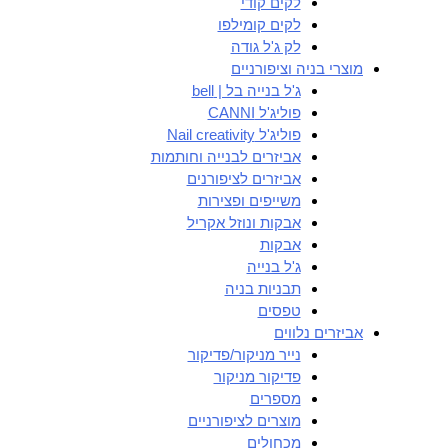
לקים קודי
לקים קומילפו
לק ג'ל גודה
מוצרי בניה וציפורניים
ג'ל בנייה בל | bell
פוליג'ל CANNI
פוליג'ל Nail creativity
אביזרים לבנייה וחותמות
אביזרים לציפורנים
משייפים ופצירות
אבקות ונוזל אקריל
אבקות
ג'ל בנייה
תבניות בניה
טפסים
אביזרים נלווים
נייר מניקור/פדיקור
פדיקור מניקור
מספרים
מוצרים לציפורניים
מכחולים