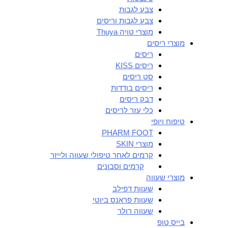
צבע לגבות
צבע לגבות וריסים
מוצרי טויה Thuya
מוצרי ריסים
ריסים
ריסים KISS
סט ריסים
ריסים בודדות
דבק ריסים
כלי עזר לריסים
טיפוח ויופי
PHARM FOOT
מוצרי SKIN
קרמים לאחר טיפולי שעווה ולייזר
קרמים וסבונים
מוצרי שעווה
שעוות דפילב
שעוות פראנס ביוטי
שעווה רולר
בייס טופ