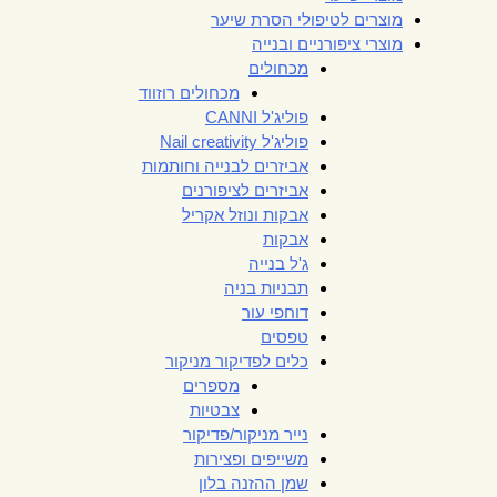
מוצרים לטיפולי הסרת שיער
מוצרי ציפורניים ובנייה
מכחולים
מכחולים רוזווד
פוליג'ל CANNI
פוליג'ל Nail creativity
אביזרים לבנייה וחותמות
אביזרים לציפורנים
אבקות ונוזל אקריל
אבקות
ג'ל בנייה
תבניות בניה
דוחפי עור
טפסים
כלים לפדיקור מניקור
מספרים
צבטיות
נייר מניקור/פדיקור
משייפים ופצירות
שמן ההזנה בלון