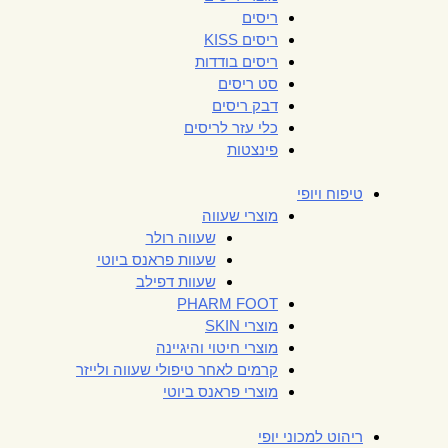
ריסים
ריסים KISS
ריסים בודדות
סט ריסים
דבק ריסים
כלי עזר לריסים
פינצטות
טיפוח ויופי
מוצרי שעווה
שעווה רולר
שעוות פראנס ביוטי
שעוות דפילב
PHARM FOOT
מוצרי SKIN
מוצרי חיטוי והיגיינה
קרמים לאחר טיפולי שעווה ולייזר
מוצרי פראנס ביוטי
ריהוט למכוני יופי