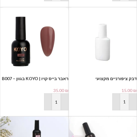
דבק ציפורניים מקצועי
ראבר בייס קויו | KOYO בגוון B007 –
20 מ"ל⁩
15.00
₪
35.00
₪
הוספה לסל
הוספה לסל