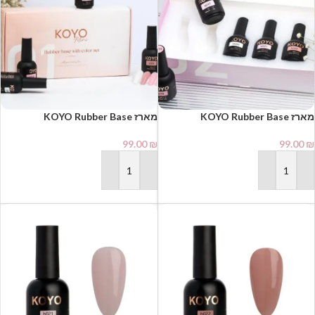
מארז KOYO Rubber Base
מארז KOYO Rubber Base
Collection 02 – חמישיית גווני בסיס
Collection – חמישיית בסיסי ראבר
ראבר טבעיים לחיזוק ומבנה אנטומי
צבעוניים למבנה אנטומי מושלם (10
99.00
₪
99.00
₪
(10 מ"ל)
מ"ל)
הוספה לסל
הוספה לסל