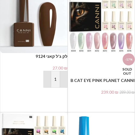
-17%
27.00
₪
SOLD
OUT
B CAT EYE PINK PLANET CANNI
הוספה לסל
עין החתול– סט 8 יחידות 9 מ"ל +
מגנט Hema free
239.00
₪
289.00
₪
מידע נוסף