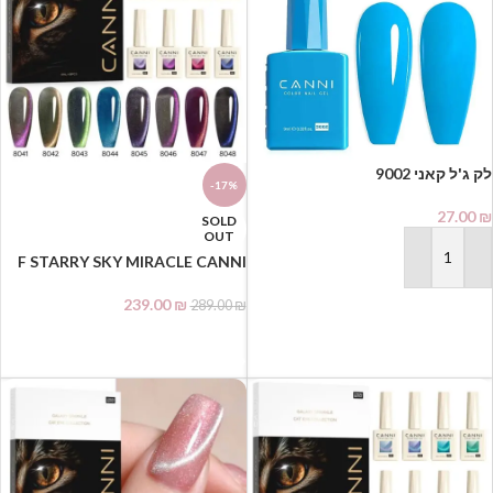
-17%
27.00
₪
SOLD
OUT
F STARRY SKY MIRACLE CANNI
הוספה לסל
עין החתול– סט 8 יחידות 9 מ"ל +
מגנט Hema free
239.00
₪
289.00
₪
מידע נוסף