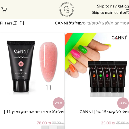
Skip to navigation
Skip to main content
עמוד הבית
/
לק ג'ל/טופ/בייס
/
פוליג'ל CANNI
Filters
-22%
-29%
פוליג’ל קאני 15 גר’ | CANNI
פוליג'ל קאני ורוד אפרסק נצנץ 11 |
CANNI POLYGEL
POLYGEL
78.00
₪
25.00
₪
99.90
₪
35.00
₪