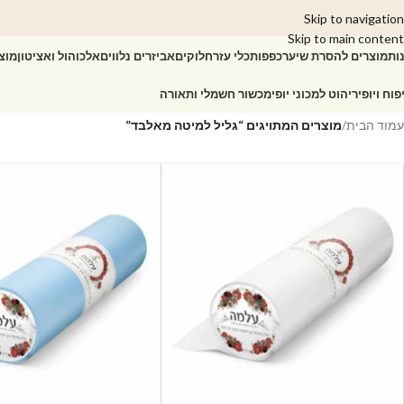
Skip to navigation
Skip to main content
ות
מוצרים להסרת שיער
כפפות
כלי עזר
חלוקים
אביזרים נלווים
אלכוהול ואציטון
מוצ
פוח ויופי
ריהוט למכוני יופי
מכשור חשמלי ותאורה
עמוד הבית
/
מוצרים המתויגים “גליל למיטה מאלבד”