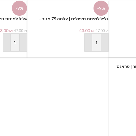
-9%
-9%
גליל למיטת טיפולים | עלמה 75 מטר –
תכלת
3.00
₪
43.00
₪
47.00
₪
47.00
₪
הוספה לסל
הוספה לסל
ר | פראנס