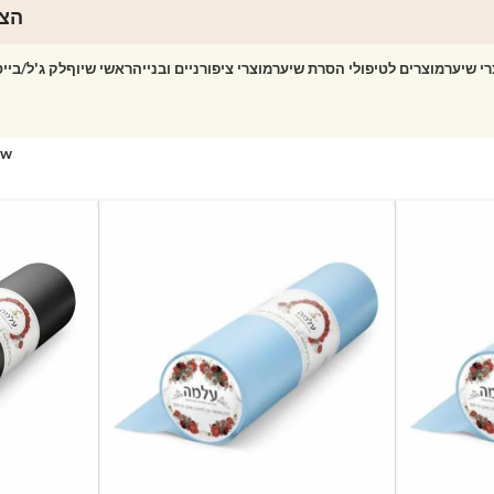
הצט
רי שיער
מוצרים לטיפולי הסרת שיער
מוצרי ציפורניים ובנייה
ראשי שיוף
לק ג'ל/ביי
ow