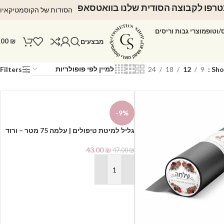
רפו לקבוצה הסודית שלנו בוואטסאפ
הסודות של הקוסמטיקאיו
ס/וטופ
מוצרי גבות וריסים
.00
₪
מבצעים
Filters
24
18
12
9
Sh
-9%
גליל למיטת טיפולים | עלמה 75 מטר – ורוד
43.00
₪
47.00
₪
הוספה לסל