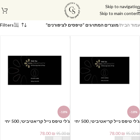
Skip to navigation
Skip to main content
עמוד הבית
/
מוצרים המתויגים “טיפסים לציפורנים”
Filters
-18%
-18%
⁦ג’לי טיפס נייל קריאטיביטי, 500 יחי
בקופסא⁩ | בלרינה
בקופסא | סטילטו
78.00
₪
78.00
₪
95.00
₪
95.00
₪