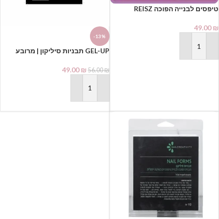
טיפסים לבנייה הפוכה REISZ
Professional Dual Forms JM-113
(120 יחידות) | רייז מקצועי
49.00
₪
למניקוריסטיות
-13%
GEL-UP תבניות סיליקון | מרובע
הוספה לסל
49.00
₪
56.00
₪
הוספה לסל