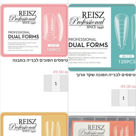
טיפסים הפוכים לבנייה במבנה
קלאסי טבעי (Dual Forms) מבית
REISZ – דגם JM-101 (במארז 120
49.00
₪
טיפסים לבנייה הפוכה שקד ארוך
יח')
REISZ Professional Dual Forms
JM-110 (120 יחידות) | רייז מקצועי
הוספה לסל
49.00
₪
למניקוריסטיות
הוספה לסל