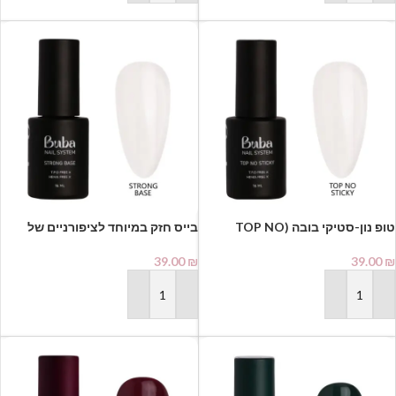
טופ נון-סטיקי בובה (TOP NO
בייס חזק במיוחד לציפורניים של
STICKY) Buba Nail System
בובה Buba Nail System -Strong
Base
39.00
₪
39.00
₪
הוספה לסל
הוספה לסל