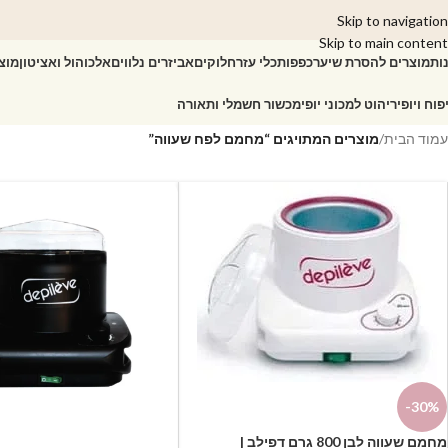
Skip to navigation
Skip to main content
ות
מוצרים להסרת שיער
כפפות
כלי עזר
חלוקים
אביזרים נלווים
אלכוהול ואציטון
מוצ
פוח ויופי
ריהוט למכוני יופי
מכשור חשמלי ותאורה
עמוד הבית
/
מוצרים המתויגים “מחמם לפח שעווה”
-30%
מחמם שעווה לבן 800 גרם דפילב |