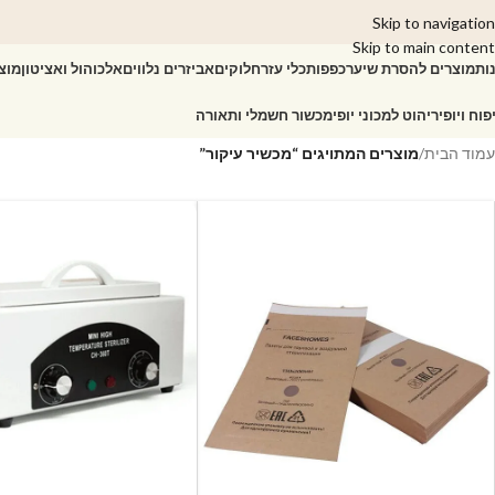
Skip to navigation
Skip to main content
ות
מוצרים להסרת שיער
כפפות
כלי עזר
חלוקים
אביזרים נלווים
אלכוהול ואציטון
מוצ
פוח ויופי
ריהוט למכוני יופי
מכשור חשמלי ותאורה
עמוד הבית
/
מוצרים המתויגים “מכשיר עיקור”