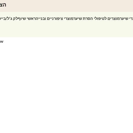
הצט
רי שיער
מוצרים לטיפולי הסרת שיער
מוצרי ציפורניים ובנייה
ראשי שיוף
לק ג'ל/ביי
ow