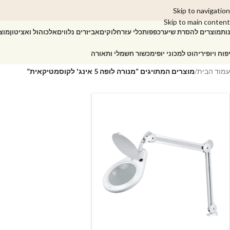
Skip to navigation
Skip to main content
ות
מוצרים להסרת שיער
כפפות
כלי עזר
חלוקים
אביזרים נלווים
אלכוהול ואציטון
מוצ
פוח ויופי
ריהוט למכוני יופי
מכשור חשמלי ותאורה
עמוד הבית
/
מוצרים המתויגים “מנורה לופה 5 אינג' לקוסמטיקאית”