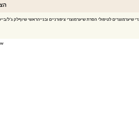
הצט
רי שיער
מוצרים לטיפולי הסרת שיער
מוצרי ציפורניים ובנייה
ראשי שיוף
לק ג'ל/ביי
ow