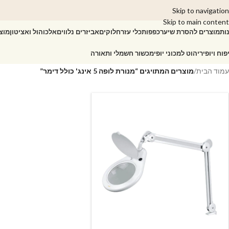
Skip to navigation
Skip to main content
ות
מוצרים להסרת שיער
כפפות
כלי עזר
חלוקים
אביזרים נלווים
אלכוהול ואציטון
מוצ
פוח ויופי
ריהוט למכוני יופי
מכשור חשמלי ותאורה
עמוד הבית
/
מוצרים המתויגים “מנורת לופה 5 אינג' כולל דימר”