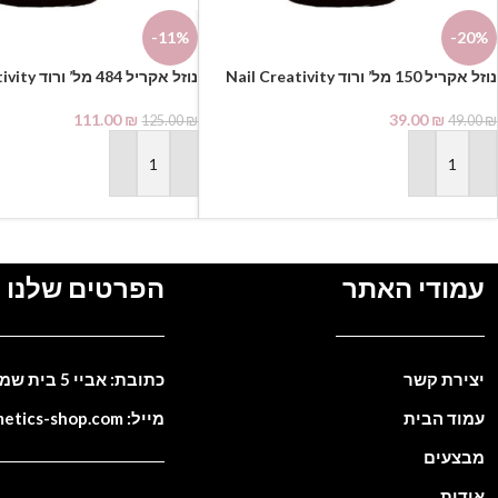
-11%
-20%
נוזל אקריל 150 מל’ ורוד Nail Creativity
נוזל אקריל 484 מל’ ורוד Nail Creativity⁩
111.00
₪
39.00
₪
125.00
₪
49.00
₪
הוספה לסל
הוספה לסל
עמודי האתר
הפרטים שלנו
יצירת קשר
כתובת: אביי 5 בית שמש. ישראל
עמוד הבית
מייל: info@cosmetics-shop.com
מבצעים
אודות