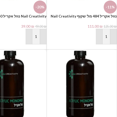
-20%
-11%
נוזל אקריל 484 מל’ שקוף Nail Creativity⁩
39.00
₪
111.00
₪
49.00
₪
125.00
₪
הוספה לסל
הוספה לסל