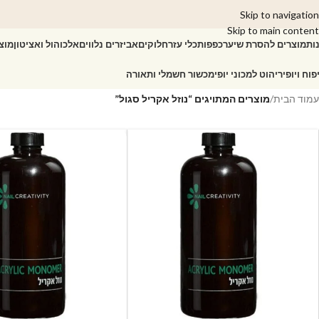
Skip to navigation
Skip to main content
ות
מוצרים להסרת שיער
כפפות
כלי עזר
חלוקים
אביזרים נלווים
אלכוהול ואציטון
מוצ
פוח ויופי
ריהוט למכוני יופי
מכשור חשמלי ותאורה
עמוד הבית
/
מוצרים המתויגים “נוזל אקריל סגול”