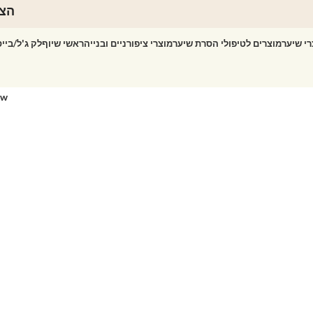
הצט
רי שיער
מוצרים לטיפולי הסרת שיער
מוצרי ציפורניים ובנייה
ראשי שיוף
לק ג'ל/ביי
ow