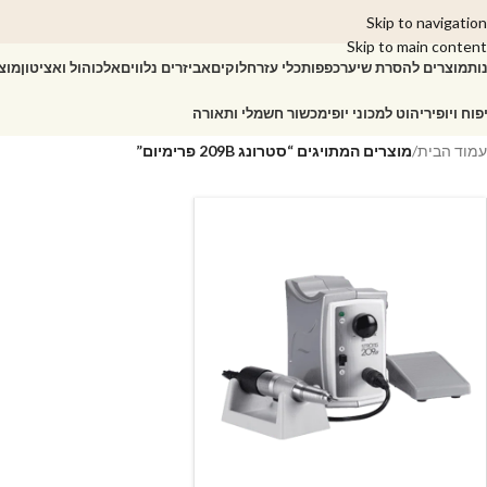
Skip to navigation
Skip to main content
ות
מוצרים להסרת שיער
כפפות
כלי עזר
חלוקים
אביזרים נלווים
אלכוהול ואציטון
מוצ
פוח ויופי
ריהוט למכוני יופי
מכשור חשמלי ותאורה
עמוד הבית
/
מוצרים המתויגים “סטרונג 209B פרימיום”