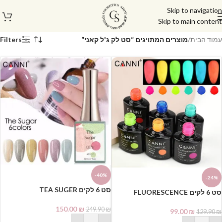
Skip to navigation
Skip to main content
עמוד הבית
/
מוצרים המתויגים “סט לק ג'ל קאני”
Filters
-40%
-24%
סט 6 לקים TEA SUGER
סט 6 לקים FLUORESCENCE
SERIES
150.00
₪
249.90
₪
99.00
₪
129.90
₪