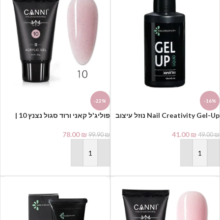
-22%
-16%
Nail Creativity Gel-Up נוזל עיצוב
פוליג'ל קאני ורוד סגול נצנץ 10 |
לפוליג’ל
CANNI POLYGEL
78.00
₪
41.00
₪
99.90
₪
49.00
₪
הוספה לסל
הוספה לסל