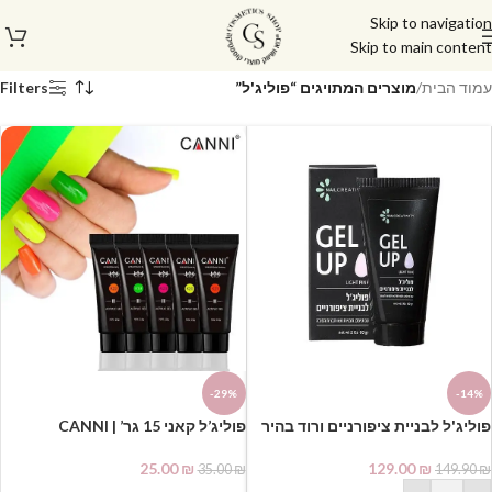
Skip to navigation
Skip to main content
עמוד הבית
/
מוצרים המתויגים “פוליג'ל”
Filters
-29%
-14%
פוליג'ל לבניית ציפורניים ורוד בהיר
פוליג’ל קאני 15 גר’ | CANNI
נייל קריאטיביטי
POLYGEL
25.00
₪
129.00
₪
35.00
₪
149.90
₪