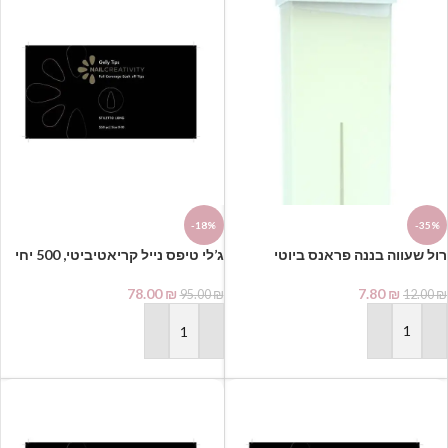
-18%
-35%
בקופסא | סטילטו
7.80
₪
78.00
₪
12.00
₪
95.00
₪
הוספה לסל
הוספה לסל