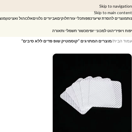
Skip to navigation
Skip to main content
ות
מוצרים להסרת שיער
כפפות
כלי עזר
חלוקים
אביזרים נלווים
אלכוהול ואציטון
מוצ
פוח ויופי
ריהוט למכוני יופי
מכשור חשמלי ותאורה
עמוד הבית
/
מוצרים המתויגים “קוסמטיק שופ פדים ללא סיבים”