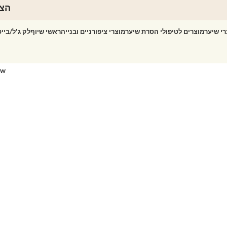
הצט
רי שיער
מוצרים לטיפולי הסרת שיער
מוצרי ציפורניים ובנייה
ראשי שיוף
לק ג'ל/ביי
ow