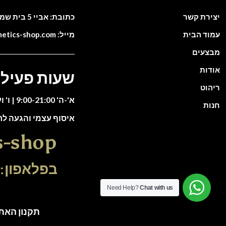
יצירת קשר
כתובת: אביי 5 בית שמש. ישראל
עמוד הבית
מייל: info@cosmetics-shop.com
מבצעים
אודות
שעות פעילו
ריהוט
א'-ה' 9:00-21:00 | ו' וערבי חג 9:00-13:00
חנות
איסוף עצמי והגעה ל
s-shop
בפלאפון: 51-5588135
Need Help?
Chat with us
תקנון האתר | כל הזכוי