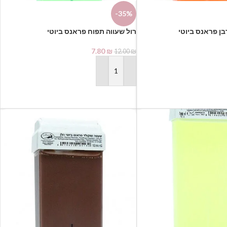
-35%
7.80
₪
12.00
₪
הוספה לסל