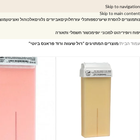
Skip to navigation
Skip to main content
ות
מוצרים להסרת שיער
כפפות
כלי עזר
חלוקים
אביזרים נלווים
אלכוהול ואציטון
מוצ
פוח ויופי
ריהוט למכוני יופי
מכשור חשמלי ותאורה
עמוד הבית
/
מוצרים המתויגים “רול שעווה ורוד פראנס ביוטי”