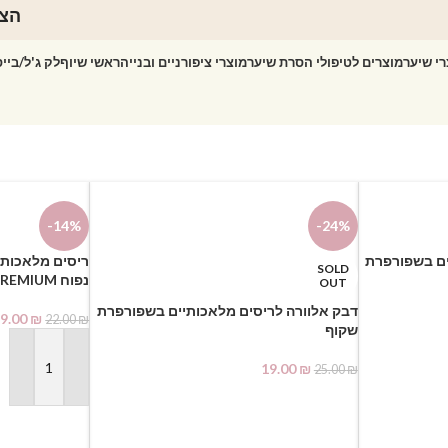
הצט
רי שיער
מוצרים לטיפולי הסרת שיער
מוצרי ציפורניים ובנייה
ראשי שיוף
לק ג'ל/ביי
-14%
-24%
ים בשפורפרת
SOLD
נפוח SO WISPY- PREMIUM
OUT
דבק אלוורה לריסים מלאכותיים בשפורפרת
9.00
₪
22.00
₪
שקוף
19.00
₪
25.00
₪
הוספה לסל
מידע נוסף