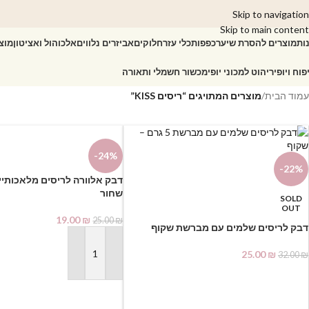
Skip to navigation
Skip to main content
ות
מוצרים להסרת שיער
כפפות
כלי עזר
חלוקים
אביזרים נלווים
אלכוהול ואציטון
מוצ
פוח ויופי
ריהוט למכוני יופי
מכשור חשמלי ותאורה
עמוד הבית
/
מוצרים המתויגים “ריסים KISS”
-24%
-22%
דבק אלוורה לריסים מלאכותי
שחור
SOLD
OUT
19.00
₪
25.00
₪
דבק לריסים שלמים עם מברשת שקוף
25.00
₪
32.00
₪
הוספה לסל
מידע נוסף