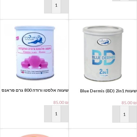
הוספה לסל
שעווה אלסטו ורודה 800 גרם פראנס
שעוות Blue Dermis (BD) 2in1
ביוטי | France Beauty
שעווה מתקלפת מקצועית לאזורים
85.00
₪
גדולים 800 גרם France Beauty⁩
85.00
₪
הוספה לסל
הוספה לסל