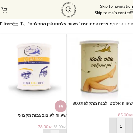
Skip to navigation
Skip to main content
עמוד הבית
/
מוצרים המתויגים “שעווה אלסטו לבן מתקלפת”
Filters
שעווה אלסטו לבנה מתקלפת 800
-8%
גרם פראנס ביוטי | France Beauty
85.00
₪
שעווה לעיצוב גבות מקצועי
‘אקסטרה טאץ’ מתקלפת 800 גרם –
פראנס ביוטי | France Beauty
78.00
₪
85.00
₪
הוספה לסל