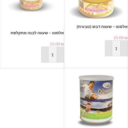
מתקלפת לחימום במיקרוגל פראנס
אלסטו – שעווה לבנה מתקלפת
ביוטי | France Beauty⁩⁩⁩
25.00
₪
לחימום במיקרוגל פראנס ביוטי |
France Beauty⁩
25.00
₪
הוספה לסל
הוספה לסל