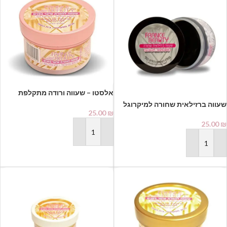
⁦אלסטו – שעווה ורודה מתקלפת
לחימום במיקרוגל פראנס ביוטי |
שעווה ברזילאית שחורה למיקרוגל
France Beauty⁩⁩
25.00
₪
מתקלפת לחימום במיקרוגל פראנס
ביוטי | France Beauty⁩⁩⁩⁩
25.00
₪
הוספה לסל
הוספה לסל