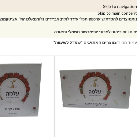
Skip to navigation
Skip to main content
ות
מוצרים להסרת שיער
כפפות
כלי עזר
חלוקים
אביזרים נלווים
אלכוהול ואציטון
מוצ
פוח ויופי
ריהוט למכוני יופי
מכשור חשמלי ותאורה
עמוד הבית
/
מוצרים המתויגים “שפדל לשעווה”