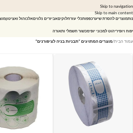
Skip to navigation
Skip to main content
ות
מוצרים להסרת שיער
כפפות
כלי עזר
חלוקים
אביזרים נלווים
אלכוהול ואציטון
מוצ
פוח ויופי
ריהוט למכוני יופי
מכשור חשמלי ותאורה
עמוד הבית
/
מוצרים המתויגים “תבניות בניה לציפורנים”