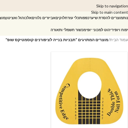
Skip to navigation
Skip to main content
ות
מוצרים להסרת שיער
כפפות
כלי עזר
חלוקים
אביזרים נלווים
אלכוהול ואציטון
מוצ
פוח ויופי
ריהוט למכוני יופי
מכשור חשמלי ותאורה
עמוד הבית
/
מוצרים המתויגים “תבניות בנייה לציפורנים קוסמטיקס שופ”