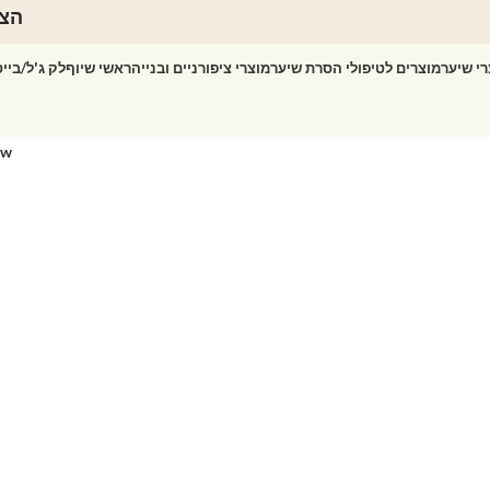
הצט
רי שיער
מוצרים לטיפולי הסרת שיער
מוצרי ציפורניים ובנייה
ראשי שיוף
לק ג'ל/ביי
ow