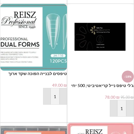
טיפסים לבנייה הפוכה שקד ארוך
-18%
REISZ Professional Dual Forms
JM-110 (120 יחידות) | רייז מקצועי
49.00
₪
ג’לי טיפס נייל קריאטיביטי, 500 יחי
למניקוריסטיות
בקופסא | שקד
78.00
₪
95.00
₪
הוספה לסל
הוספה לסל