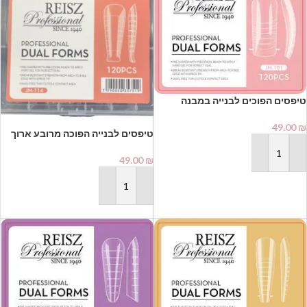
טיפסים הפוכים לבנייה במבנה
קלאסי טבעי (Dual Forms) מבית
REISZ – דגם JM-101 (במארז 120
49.00
₪
טיפסים לבנייה הפוכה מרובע ארוך
יח')
REISZ Professional Dual Forms
JM-114 (120 יחידות) | רייז מקצועי
הוספה לסל
49.00
₪
למניקוריסטיות
הוספה לסל