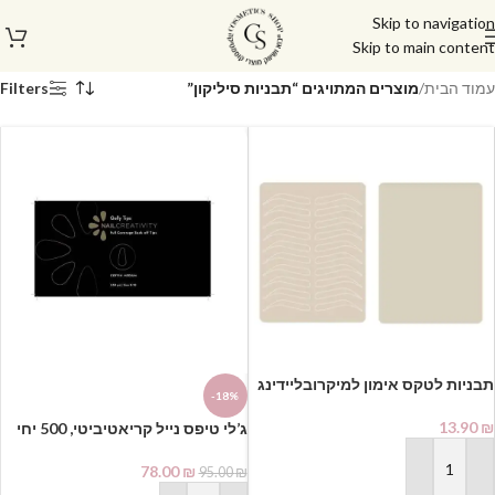
Skip to navigation
Skip to main content
עמוד הבית
/
מוצרים המתויגים “תבניות סיליקון”
Filters
תבניות לטקס אימון למיקרובליידינג
-18%
גבות
13.90
₪
⁦ג’לי טיפס נייל קריאטיביטי, 500 יחי
בקופסא⁩ | בלרינה
78.00
₪
95.00
₪
הוספה לסל