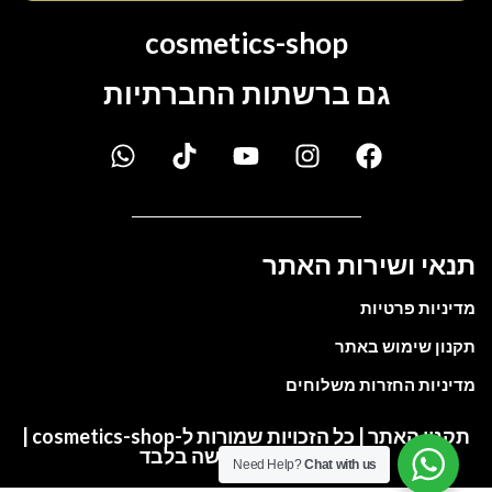
cosmetics-shop
גם ברשתות החברתיות
תנאי ושירות האתר
מדיניות פרטיות
תקנון שימוש באתר
מדיניות החזרות משלוחים
תקנון האתר | כל הזכויות שמורות ל-cosmetics-shop |
התמונות להמחשה בלבד
Need Help?
Chat with us