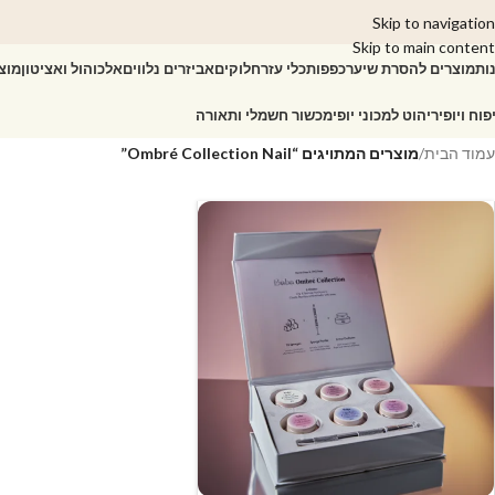
Skip to navigation
Skip to main content
ות
מוצרים להסרת שיער
כפפות
כלי עזר
חלוקים
אביזרים נלווים
אלכוהול ואציטון
מוצ
פוח ויופי
ריהוט למכוני יופי
מכשור חשמלי ותאורה
עמוד הבית
/
מוצרים המתויגים “Ombré Collection Nail”