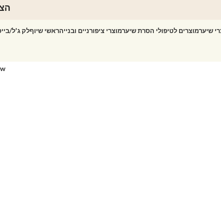
הצט
רי שיער
מוצרים לטיפולי הסרת שיער
מוצרי ציפורניים ובנייה
ראשי שיוף
לק ג'ל/ביי
ow