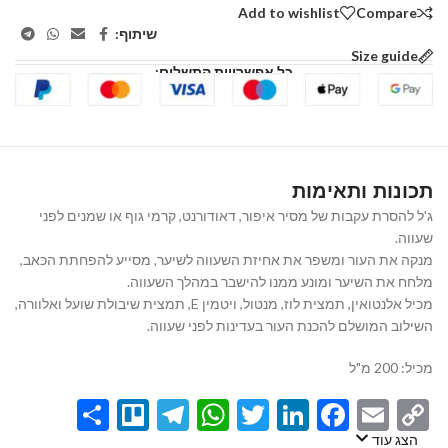
Add to wishlist
Compare
שיתוף:
Size guide
כל אפשרויות התשלום:
תכונות ותאימות
ג'ל להסרת עקבות של מסיר איפור, דאודורנט, קרמי גוף או שמנים לפני
שעווה.
מנקה את העור ומשפר את אחיזת השעווה לשיער, מסייע להפחתת הכאב,
מלחח את השיער ומונע ממנו להישבר במהלך השעווה.
מכיל אלנטואין, תמצית לוז, מנטול, ויטמין E, תמצית שיבולת שועל ואלוורה,
השילוב המושלם להכנת העור בעדינות לפני שעווה.
מכיל: 200 מ"ל
Share
Telegram
Trello
WhatsApp
Twitter
LinkedIn
Facebook
Email
Copy
Link
הצג עוד