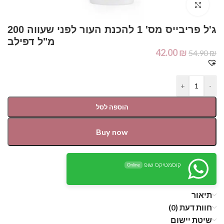
Click to enlarge
ג'ל פריבייס מס' 1 להכנת העור לפני שעווה 200
מ"ל דפילב
42.00
₪
54.90
₪
+
-
הוספה לסל
Buy now
קוסמטיקס שופ
Online
תיאור
חוות דעת (0)
שיטת יישום