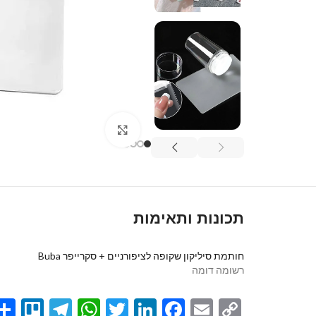
Click to enlarge
תכונות ותאימות
חותמת סיליקון שקופה לציפורניים + סקרייפר Buba
רשומה דומה
egram
llo
atsApp
Twitter
LinkedIn
Facebook
Email
Copy