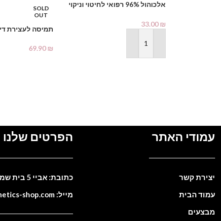
אלכוהול 96% רפואי לחיטוי וניקוי
SOLD
1000 מ"ל – PHARMAX Pure
OUT
Alcohol
33.00
₪
תמיסה לעצירת די
הוספה לסל
69.90
₪
מידע נוסף
עמודי האתר
הפרטים שלנו
יצירת קשר
כתובת: אביי 5 בית שמש. ישראל
עמוד הבית
מייל: info@cosmetics-shop.com
מבצעים