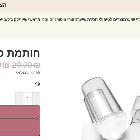
הצט
רי שיער
מוצרים לטיפולי הסרת שיער
מוצרי ציפורניים ובנייה
ראשי שיוף
לק ג'ל/ביי
יפורניים
חותמת סי
0
₪
29.90
₪
55 במלאי
+
-