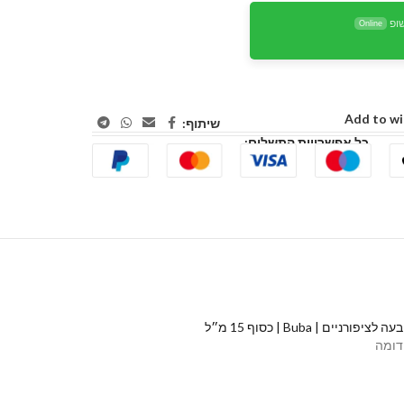
ופ
Online
Add to wi
שיתוף:
כל אפשרויות התשלום:
פורניים | Buba | כסוף 15 מ״ל⁩⁩
דומה