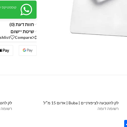
קוסמטיקס ש
חוות דעת (0)
שיטת יישום
shlist
Compare
לק להטבעה לציפורניים | Buba | אדום 15 מ״ל⁩
לק להטבעה לצי
רשומה דומה
רשומה 
Share
Tel
Tre
Wh