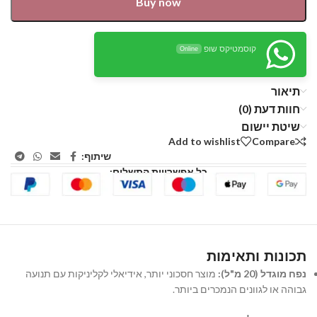
Buy now
קוסמטיקס שופ
Online
תיאור
חוות דעת (0)
שיטת יישום
Add to wishlist
Compare
שיתוף:
כל אפשרויות התשלום:
תכונות ותאימות
נפח מוגדל (20 מ"ל):
מוצר חסכוני יותר, אידיאלי לקליניקות עם תנועה
גבוהה או לגוונים הנמכרים ביותר.