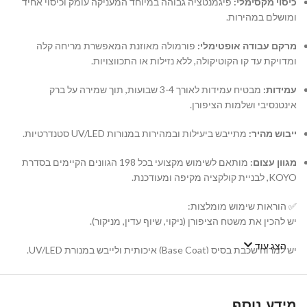
כיסוי מקסימלי:
פיגמנטציה גבוהה במיוחד המעניקה עומק וכיסוי אחיד
ומושלם במהירות.
מרקם עבודה אופטימלי:
פורמולה מאוזנת המאפשרת מריחה קלה
ומדויקת עד קו הקוטיקולה, ללא נזילות או התכווצויות.
עמידות:
מבטיח עמידות לאורך 3-4 שבועות, תוך שמירה על ברק
אינטנסיבי ושלמות הציפורן.
ייבוש מהיר:
מתייבש ביעילות ובמהירות במנורות UV/LED סטנדרטיות.
מגוון עצום:
מותאם לשימוש מקצועי בכל 198 הגוונים הקיימים בסדרת
KOYO, לבניית קולקציה מקיפה ומעודכנת.
✅ הוראות שימוש מומלצות:
יש להכין את משטח הציפורן (ניקוי, שיוף עדין, מניקור).
הצג עוד
יש למרוח שכבת בסיס (Base Coat) איכותית ולייבש במנורת UV/LED.
יש למרוח שכבה דקה ואחידה של לק ג'ל KOYO ולייבש במנורה. במידת
הצורך, יש לחזור על הפעולה עם שכבה שנייה.
מידע נוסף