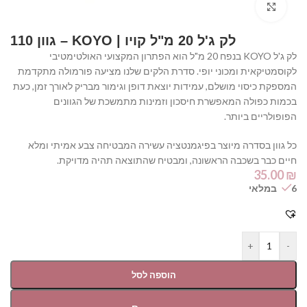
Click to enlarge
לק ג'ל 20 מ"ל קויו | KOYO – גוון 110
לק ג'ל KOYO בנפח 20 מ"ל הוא הפתרון המקצועי האולטימטיבי
לקוסמטיקאית ומכוני יופי. סדרת הלקים שלנו מציעה פורמולה מתקדמת
המספקת כיסוי מושלם, עמידות יוצאת דופן וגימור מבריק לאורך זמן, כעת
בכמות כפולה המאפשרת חיסכון וזמינות מתמשכת של הגוונים
הפופולריים ביותר.
כל גוון בסדרה מיוצר בפיגמנטציה עשירה המבטיחה צבע אמיתי ומלא
חיים כבר בשכבה הראשונה, ומבטיח שהתוצאה תהיה מדויקת.
35.00
₪
6 במלאי
+
-
הוספה לסל