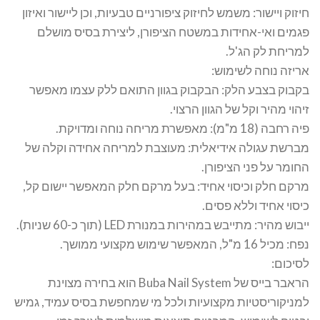
חיזוק ויישור: משמש לחיזוק ציפורניים טבעיות, וכן ליישור ואיזון
פגמים ואי-אחידות במשטח הציפורן, ליצירת בסיס מושלם
למריחת לק הג'ל.
אריזה נוחה לשימוש:
בקבוק בצבע הלק: הבקבוק בגוון התואם ללק עצמו מאפשר
זיהוי מהיר וקל של הגוון הרצוי.
פיה רחבה (18 מ"מ): מאפשרת מריחה נוחה ומדויקת.
מברשת עגולה אידיאלית: מעוצבת למריחה אחידה וקלה של
החומר על פני הציפורן.
מרקם חלק וכיסוי אחיד: בעל מרקם חלק המאפשר יישום קל,
כיסוי אחיד וללא פסים.
ייבוש מהיר: מתייבש במהירות במנורת LED (תוך כ-60 שניות).
נפח: מכיל 16 מ"ל, המאפשר שימוש מקצועי ממושך.
לסיכום:
הראבר בייס של Buba Nail System הוא בחירה מצוינת
למניקוריסטיות מקצועיות ולכל מי שמחפשת בסיס עמיד, גמיש