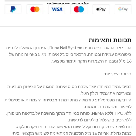
כל אפשרויות התשלום:
תכונות ותאימות
הכירי את הראבר בייס מבית Buba Nail System, הפתרון המושלם לבניית
ציפורניים עמידה ובטוחה. הרבאר בייס ג'ל איכותי מגיע באריזה נוחה של
16 מ"ל ומבטיח היצמדות חזקה וגימור מקצועי.
תכונות עיקריות:
בסיס עמיד במיוחד: יוצר שכבת בסיס איתנה המגנה על הציפורן הטבעית
ומאריכה את עמידות לק הג'ל.
הידבקות מקסימלית: פורמולה מתקדמת המבטיחה היצמדות אופטימלית
לציפורן ומניעת התרוממות.
ללא TPO וללא HEMA: פותח במיוחד מתוך מחשבה על בריאות הציפורן,
ללא רכיבים שעלולים לגרום לרגישות.
נוח לשימוש: מרקם נוח וקל ליישום המאפשר עבודה מדויקת וחלקה.
כמות גדולה: אריזת 16 מ"ל חסכונית המתאימה לשימוש מקצועי וביתי