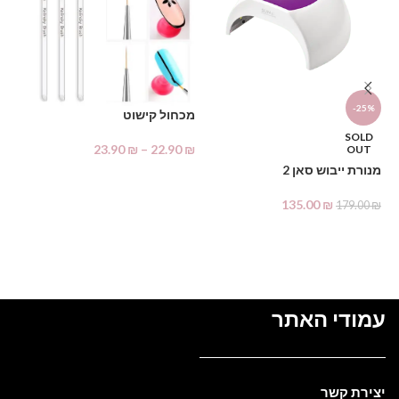
D
-25%
מכחול קישוט
בק
SOLD
23.90
₪
–
22.90
₪
OUT
₪
מנורת ייבוש סאן 2
בחר אפשרויות
135.00
₪
179.00
₪
מידע נוסף
עמודי האתר
יצירת קשר