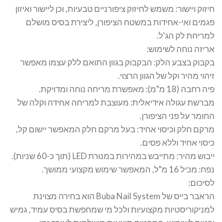
חיזוק ויישור: משמש לחיזוק ציפורניים טבעיות, וכן ליישור ואיזון
פגמים ואי-אחידות במשטח הציפורן, ליצירת בסיס מושלם
למריחת לק הג'ל.
אריזה נוחה לשימוש:
בקבוק בצבע הלק: הבקבוק בגוון התואם ללק עצמו מאפשר
זיהוי מהיר וקל של הגוון הרצוי.
פיה רחבה (18 מ"מ): מאפשרת מריחה נוחה ומדויקת.
מברשת עגולה אידיאלית: מעוצבת למריחה אחידה וקלה של
החומר על פני הציפורן.
מרקם חלק וכיסוי אחיד: בעל מרקם חלק המאפשר יישום קל,
כיסוי אחיד וללא פסים.
ייבוש מהיר: מתייבש במהירות במנורת LED (תוך כ-60 שניות).
נפח: מכיל 16 מ"ל, המאפשר שימוש מקצועי ממושך.
לסיכום:
הראבר בייס של Buba Nail System הוא בחירה מצוינת
למניקוריסטיות מקצועיות ולכל מי שמחפשת בסיס עמיד, גמיש