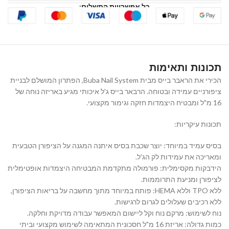
כל אפשרויות התשלום:
תכונות ותאימות
הכירי את הראבר בייס מבית Buba Nail System, הפתרון המושלם לבניית
ציפורניים עמידה ובטוחה. הרבאר בייס ג'ל איכותי מגיע באריזה נוחה של
16 מ"ל ומבטיח היצמדות חזקה וגימור מקצועי.
תכונות עיקריות:
בסיס עמיד במיוחד: יוצר שכבת בסיס איתנה המגנה על הציפורן הטבעית
ומאריכה את עמידות לק הג'ל.
הידבקות מקסימלית: פורמולה מתקדמת המבטיחה היצמדות אופטימלית
לציפורן ומניעת התרוממות.
ללא TPO וללא HEMA: פותח במיוחד מתוך מחשבה על בריאות הציפורן,
ללא רכיבים שעלולים לגרום לרגישות.
נוח לשימוש: מרקם נוח וקל ליישום המאפשר עבודה מדויקת וחלקה.
כמות גדולה: אריזת 16 מ"ל חסכונית המתאימה לשימוש מקצועי וביתי