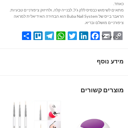
כאחד.
מתאים לשימוש כבסיס ללק ג'ל, לבנייה קלה, ולחיזוק ציפורניים טבעיות.
הראבר בייס של Buba Nail System הוא הבחירה האידיאלית למראה
ציפורניים מושלם ובריא.
Share
Telegram
Trello
WhatsApp
Twitter
LinkedIn
Facebook
Email
Copy
הצג עוד
Link
מידע נוסף
מוצרים קשורים