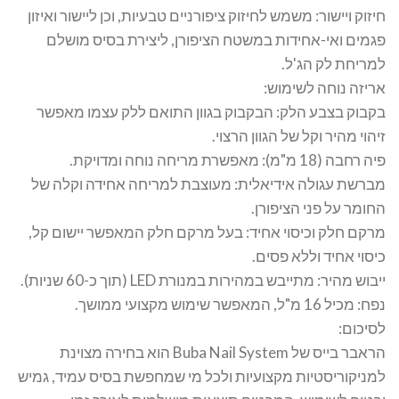
חיזוק ויישור: משמש לחיזוק ציפורניים טבעיות, וכן ליישור ואיזון
פגמים ואי-אחידות במשטח הציפורן, ליצירת בסיס מושלם
למריחת לק הג'ל.
אריזה נוחה לשימוש:
בקבוק בצבע הלק: הבקבוק בגוון התואם ללק עצמו מאפשר
זיהוי מהיר וקל של הגוון הרצוי.
פיה רחבה (18 מ"מ): מאפשרת מריחה נוחה ומדויקת.
מברשת עגולה אידיאלית: מעוצבת למריחה אחידה וקלה של
החומר על פני הציפורן.
מרקם חלק וכיסוי אחיד: בעל מרקם חלק המאפשר יישום קל,
כיסוי אחיד וללא פסים.
ייבוש מהיר: מתייבש במהירות במנורת LED (תוך כ-60 שניות).
נפח: מכיל 16 מ"ל, המאפשר שימוש מקצועי ממושך.
לסיכום:
הראבר בייס של Buba Nail System הוא בחירה מצוינת
למניקוריסטיות מקצועיות ולכל מי שמחפשת בסיס עמיד, גמיש