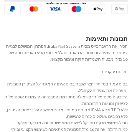
כל אפשרויות התשלום:
תכונות ותאימות
הכירי את הראבר בייס מבית Buba Nail System, הפתרון המושלם לבניית
ציפורניים עמידה ובטוחה. הרבאר בייס ג'ל איכותי מגיע באריזה נוחה של
16 מ"ל ומבטיח היצמדות חזקה וגימור מקצועי.
תכונות עיקריות:
בסיס עמיד במיוחד: יוצר שכבת בסיס איתנה המגנה על הציפורן הטבעית
ומאריכה את עמידות לק הג'ל.
הידבקות מקסימלית: פורמולה מתקדמת המבטיחה היצמדות אופטימלית
לציפורן ומניעת התרוממות.
ללא TPO וללא HEMA: פותח במיוחד מתוך מחשבה על בריאות הציפורן,
ללא רכיבים שעלולים לגרום לרגישות.
נוח לשימוש: מרקם נוח וקל ליישום המאפשר עבודה מדויקת וחלקה.
כמות גדולה: אריזת 16 מ"ל חסכונית המתאימה לשימוש מקצועי וביתי