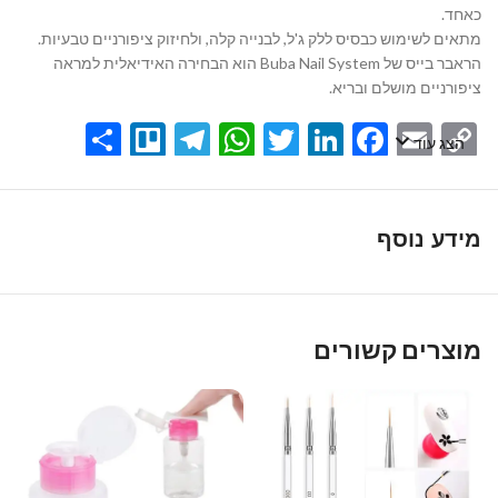
כאחד.
מתאים לשימוש כבסיס ללק ג'ל, לבנייה קלה, ולחיזוק ציפורניים טבעיות.
הראבר בייס של Buba Nail System הוא הבחירה האידיאלית למראה
ציפורניים מושלם ובריא.
Share
Telegram
Trello
WhatsApp
Twitter
LinkedIn
Facebook
Email
Copy
הצג עוד
Link
מידע נוסף
מוצרים קשורים