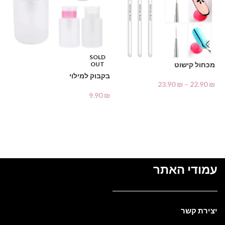
%
מא
SOLD
OUT
מכחול קישוט
₪
בקבוק למילוי
23.90
₪
–
22.90
₪
9.90
₪
בחר אפשרויות
מידע נוסף
עמודי האתר
יצירת קשר