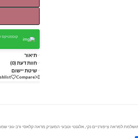
קוסמטיקס ש
תיאור
חוות דעת (0)
שיטת יישום
shlist
Compare