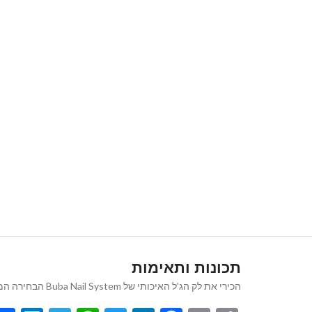
תכונות ותאימות
הכירי את לק הג'ל האיכותי של Buba Nail System הבחירה המושלמת למראה ציפורניים נקי, אלגנטי וטבעי המעניק מראה קלאסי ורב-גוני שמתאים לכל אירוע ולכל סגנון.