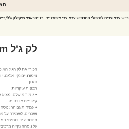
הצט
רי שיער
מוצרים לטיפולי הסרת שיער
מוצרי ציפורניים ובנייה
ראשי שיוף
לק ג'ל/ביי
ציפורניים נקי, אלגנטי
סגנון.
תכונות עיקריות:
• גימור מושלם: מציע ג
קילופים או דהייה.
• עמידות גבוהה: נוסח
ושברים, לשמירה על מר