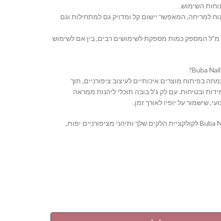
וחות השימוש.
נוח למריחה, המאפשר יישום קל ומדויק גם למתחילות וגם
 נפח: בקבוק בנפח 16 מ"ל המספק כמות מספקת לשימושים רבים, בין אם לשימוש
Buba Nail S מתמחה בפיתוח מוצרים איכותיים לעיצוב ציפורניים, תוך
דות ובטיחות. עם לק ג'ל בובה תוכלי ליהנות ממראה
י, שישמור על יופיו לאורך זמן.
הוסיפי את Buba Nail System לקולקציית הלקים שלך ותיהני מציפורניים יפות,