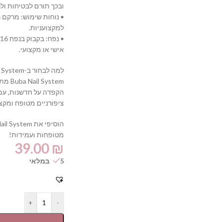
ובכך תורם לבטיחות ולנ
• נוחות שימוש: מרקם 
למקצועניות.
•
אישי או מקצועי.
למה לבחור ב-Buba Nail System?
ystem
הקפדה על חדשנות, עמי
ציפורניים מטופח ומקצוע
מטופחות ועמידות!
39.00
₪
5 במלאי
+
-