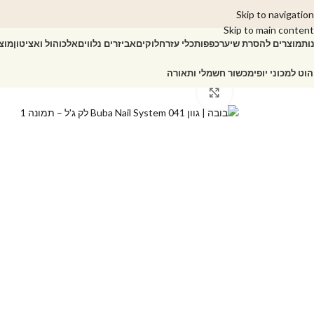
Skip to navigation
Skip to main content
ות
מוצרים להסרת שיער
כפפות
כלי עזר
חלוקים
אביזרים נלווים
אלכוהול ואציטון
מוצ
הוט למכוני יופי
מכשור חשמלי ותאורה
עמוד הבית
/
לק ג'ל/טופ/בייס
/
לק ג'ל
/
לק ג'ל Buba Nail System בובה | גוון 041
Click to enlarge