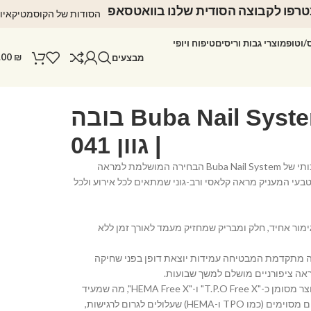
רפו לקבוצה הסודית שלנו בוואטסאפ
הסודות של הקוסמטיקאיו
ס/וטופ
מוצרי גבות וריסים
טיפוח ויופי
.00
₪
מבצעים
לק ג'ל Buba Nail System בובה
| גוון 041
הכירי את לק הג'ל האיכותי של Buba Nail System הבחירה המושלמת למראה
 וטבעי המעניק מראה קלאסי ורב-גוני שמתאים לכל אירוע ולכל
ימור אחיד, חלק ומבריק שמחזיק מעמד לאורך זמן ללא
ה מתקדמת המבטיחה עמידות יוצאת דופן בפני שחיקה
אה ציפורניים מושלם למשך שבועות.
• נוסחה ידידותית: המוצר מסומן כ-"T.P.O Free X" ו-"HEMA Free X", מה שמעיד
על נוסחה נקייה מרכיבים מסוימים (כמו TPO ו-HEMA) שעלולים לגרום לרגישות,