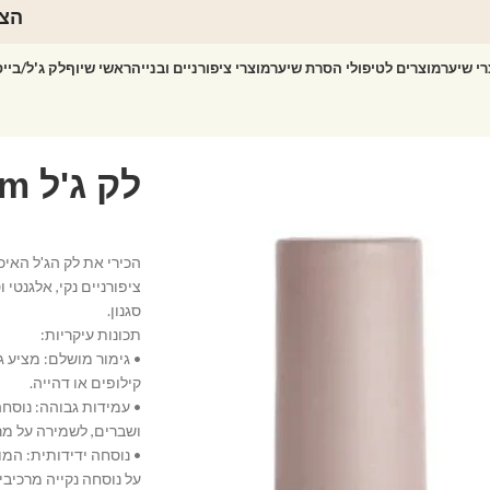
הצט
רי שיער
מוצרים לטיפולי הסרת שיער
מוצרי ציפורניים ובנייה
ראשי שיוף
לק ג'ל/ביי
ציפורניים נקי, אלגנטי
סגנון.
תכונות עיקריות:
• גימור מושלם: מציע ג
קילופים או דהייה.
• עמידות גבוהה: נוסח
ושברים, לשמירה על מר