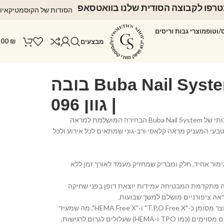
רפו לקבוצה הסודית שלנו בוואטסאפ
הסודות של הקוסמטיקאיו
ס/וטופ
מוצרי גבות וריסים
.00
₪
מבצעים
לק ג'ל Buba Nail System בובה
| גוון 096
הכירי את לק הג'ל האיכותי של Buba Nail System הבחירה המושלמת למראה
 וטבעי המעניק מראה קלאסי ורב-גוני שמתאים לכל אירוע ולכל
ימור אחיד, חלק ומבריק שמחזיק מעמד לאורך זמן ללא
ה מתקדמת המבטיחה עמידות יוצאת דופן בפני שחיקה
אה ציפורניים מושלם למשך שבועות.
• נוסחה ידידותית: המוצר מסומן כ-"T.P.O Free X" ו-"HEMA Free X", מה שמעיד
על נוסחה נקייה מרכיבים מסוימים (כמו TPO ו-HEMA) שעלולים לגרום לרגישות,