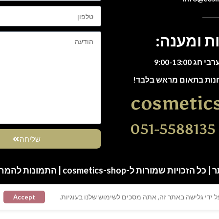
ת ומענה:
חנות בתאום מראש בלבד!
cosmetic
0
שליחה
ות שמורות ל-cosmetics-shop | התמונות להמחשה בלבד
 ידי גלישה באתר זה, אתה מסכים לשימוש שלנו בעוגיות.
Accept