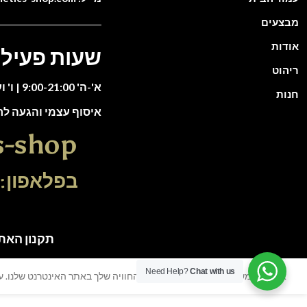
מבצעים
אודות
שעות פעילו
ריהוט
א'-ה' 9:00-21:00 | ו' וערבי חג 9:00-13:00
חנות
איסוף עצמי והגעה ל
s-shop
בפלאפון: 51-5588135
תקנון האתר | כל הזכוי
Need Help?
Chat with us
אנו משתמשים בעוגיות כדי לשפר את החוויה שלך באתר האינטרנט שלנו. על