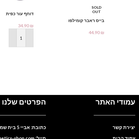
SOLD
OUT
דוחף עור כפית
בייס ראבר קומילפו
34.90
₪
44.90
₪
הוספה לסל
מידע נוסף
עמודי האתר
הפרטים שלנו
יצירת קשר
כתובת: אביי 5 בית שמש. ישראל
עמוד הבית
מייל: info@cosmetics-shop.com