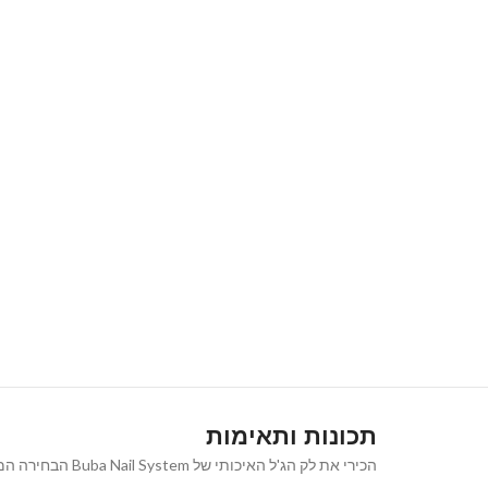
תכונות ותאימות
הכירי את לק הג'ל האיכותי של Buba Nail System הבחירה המושלמת למראה ציפורניים נקי, אלגנטי וטבעי המעניק מראה קלאסי ורב-גוני שמתאים לכל אירוע ולכל סגנון.