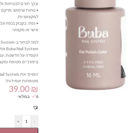
ובכך תורם לבטיחות ולנ
• נוחות שימוש: מרקם 
למקצועניות.
•
אישי או מקצועי.
למה לבחור ב-Buba Nail System?
ystem
הקפדה על חדשנות, עמי
ציפורניים מטופח ומקצוע
מטופחות ועמידות!
39.00
₪
6 במלאי
+
-