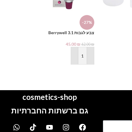
-22%
-27%
ידית פדיקור ארג
צבע לגבות Berrywell 3.1
69.00
₪
89.00
₪
45.00
₪
62.00
₪
הוספה לסל
הוספה לסל
cosmetics-shop
גם ברשתות החברתיות