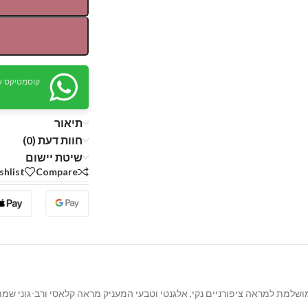
קוסמטיקס ש
תיאור
חוות דעת (0)
שיטת יישום
shlist
Compare