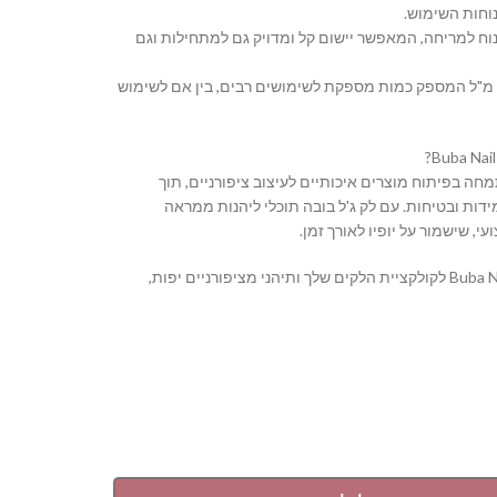
וחות השימוש.
נוח למריחה, המאפשר יישום קל ומדויק גם למתחילות וגם
 נפח: בקבוק בנפח 16 מ"ל המספק כמות מספקת לשימושים רבים, בין אם לשימוש
Buba Nail S מתמחה בפיתוח מוצרים איכותיים לעיצוב ציפורניים, תוך
דות ובטיחות. עם לק ג'ל בובה תוכלי ליהנות ממראה
י, שישמור על יופיו לאורך זמן.
הוסיפי את Buba Nail System לקולקציית הלקים שלך ותיהני מציפורניים יפות,