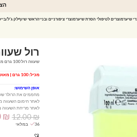
הצט
רי שיער
מוצרים לטיפולי הסרת שיער
מוצרי ציפורניים ובנייה
ראשי שיוף
לק ג'ל/ביי
שעווה רול 100 גרם מגיעה ברולר למריחה קלה ומקצועית של שעווה על הגוף.
מכיל: 100 גרם | מאושר על ידי משרד הבריאות | לשימוש רק במחמם שעווה
אופן השימוש:
מחממים את הרולר שעו
לאחר חימום השעווה מו
לאחר מריחת השעווה מוצ
0
₪
12.00
₪
36 במלאי