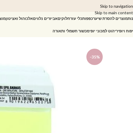
Skip to navigation
Skip to main content
ות
מוצרים להסרת שיער
כפפות
כלי עזר
חלוקים
אביזרים נלווים
אלכוהול ואציטון
מוצ
פוח ויופי
ריהוט למכוני יופי
מכשור חשמלי ותאורה
עמוד הבית
/
מוצרי שיער
/
מוצרים להסרת שיער
/
-35%