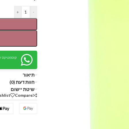
+
-
קוסמטיקס ש
תיאור
חוות דעת (0)
שיטת יישום
shlist
Compare