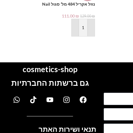
נוזל אקריל 484 מל’ סגול Nail
Creativity
Creativity
39.00
₪
111.00
₪
49.00
₪
129.00
₪
הוספה לסל
הוספה לסל
cosmetics-shop
גם ברשתות החברתיות
תנאי ושירות האתר