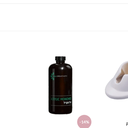
-20%
-14%