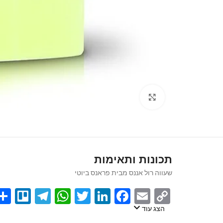
Click to enlarge
תכונות ותאימות
שעווה רול אננס מבית פראנס ביוטי
egram
llo
atsApp
Twitter
LinkedIn
Facebook
Email
Copy
Link
הצג עוד