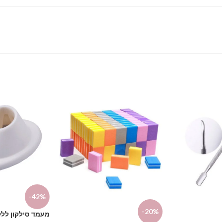
-42%
-20%
מעמד סילקון ללק