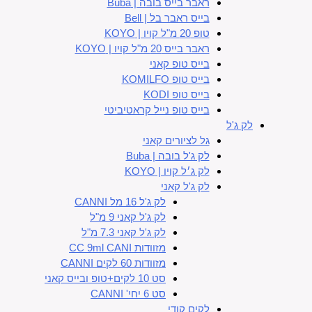
ראבר בייס בובה | Buba
בייס ראבר בל | Bell
טופ 20 מ"ל קויו | KOYO
ראבר בייס 20 מ"ל קויו | KOYO
בייס טופ קאני
בייס טופ KOMILFO
בייס טופ KODI
בייס טופ נייל קראטיביטי
לק ג'ל
גל לציורים קאני
לק ג'ל בובה | Buba
לק ג׳ל קויו | KOYO
לק ג'ל קאני
לק ג'ל 16 מל CANNI
לק ג'ל קאני 9 מ"ל
לק ג'ל קאני 7.3 מ"ל
מזוודות CC 9ml CANI
מזוודות 60 לקים CANNI
סט 10 לקים+טופ ובייס קאני
סט 6 יחי' CANNI
לקים קודי