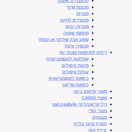
מחמם רול שעווה
מכונות שיוף
מנורות
מכשירים לחיטוי
מנורות ייבוש
מחממי שעווה
שואב אבק שולחני או רצפתי
מכשירי עיקור
ריהוט למרפאות ומכוני יופי
שולחנות לקוסמטיקאית
מיטות טיפולים
עגלות טיפולים
כיסאות לקוסמטיקאית
כיסאות פדיקור
מוצרי פראנס ביוטי
מוצרי CANNI
נייל קריאטיביטי nail creativity
מוצרי קודי
מבצעים
הסרת שיער בלייזר
יצירת קשר