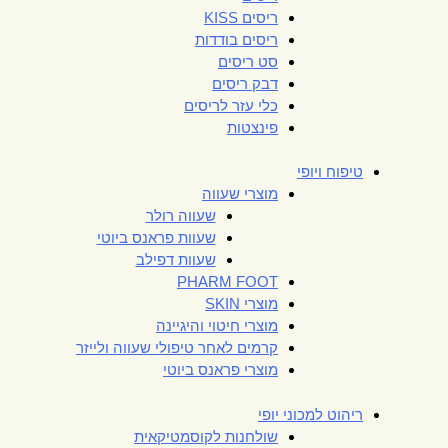
ריסים KISS
ריסים בודדות
סט ריסים
דבק ריסים
כלי עזר לריסים
פינצטות
טיפוח ויופי
מוצרי שעווה
שעווה רולר
שעוות פראנס ביוטי
שעוות דפילב
PHARM FOOT
מוצרי SKIN
מוצרי חיטוי והיגיינה
קרמים לאחר טיפולי שעווה ולייזר
מוצרי פראנס ביוטי
ריהוט למכוני יופי
שולחנות לקוסמטיקאית