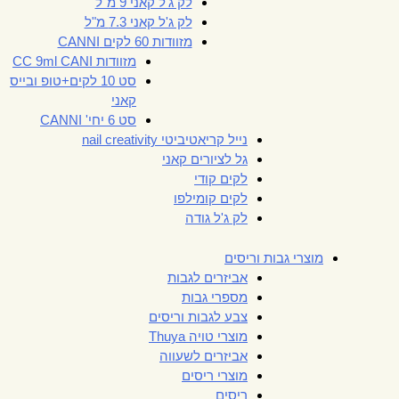
לק ג'ל קאני 9 מ"ל
לק ג'ל קאני 7.3 מ"ל
מזוודות 60 לקים CANNI
מזוודות CC 9ml CANI
סט 10 לקים+טופ ובייס
קאני
סט 6 יחי' CANNI
נייל קריאטיביטי nail creativity
גל לציורים קאני
לקים קודי
לקים קומילפו
לק ג'ל גודה
מוצרי גבות וריסים
אביזרים לגבות
מספרי גבות
צבע לגבות וריסים
מוצרי טויה Thuya
אביזרים לשעווה
מוצרי ריסים
ריסים