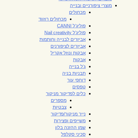
מוצרי ציפורניים ובנייה
מכחולים
מכחולים רוזווד
פוליג'ל CANNI
פוליג'ל Nail creativity
אביזרים לבנייה וחותמות
אביזרים לציפורנים
אבקות ונוזל אקריל
אבקות
ג'ל בנייה
תבניות בניה
דוחפי עור
טפסים
כלים לפדיקור מניקור
מספרים
צבטיות
נייר מניקור/פדיקור
משייפים ופצירות
שמן ההזנה בלון
סכיני סקלפל