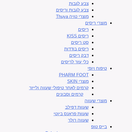
צבע לגבות
צבע לגבות וריסים
מוצרי טויה Thuya
מוצרי ריסים
ריסים
ריסים KISS
סט ריסים
ריסים בודדות
דבק ריסים
כלי עזר לריסים
טיפוח ויופי
PHARM FOOT
מוצרי SKIN
קרמים לאחר טיפולי שעווה ולייזר
קרמים וסבונים
מוצרי שעווה
שעוות דפילב
שעוות פראנס ביוטי
שעווה רולר
בייס טופ