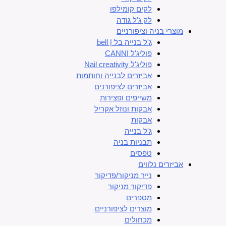
לקים קומילפו
לק ג'ל גודה
מוצרי בניה וציפורניים
ג'ל בנייה בל | bell
פוליג'ל CANNI
פוליג'ל Nail creativity
אביזרים לבנייה וחותמות
אביזרים לציפורנים
משייפים ופצירות
אבקות ונוזל אקריל
אבקות
ג'ל בנייה
תבניות בניה
טפסים
אביזרים נלווים
נייר מניקור/פדיקור
פדיקור מניקור
מספרים
מוצרים לציפורניים
מכחולים