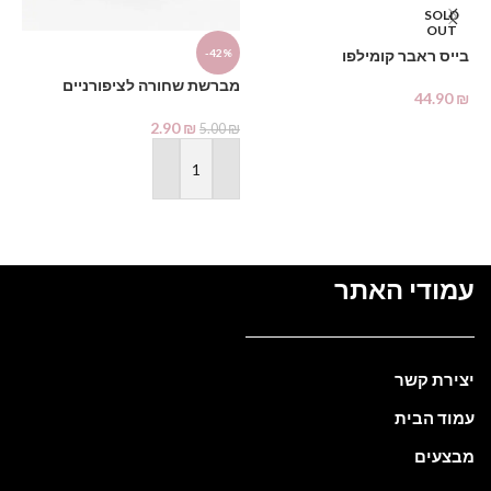
SOLD
OUT
דו
בייס ראבר קומילפו
-42%
₪
מברשת שחורה לציפורניים
44.90
₪
2.90
₪
מידע נוסף
5.00
₪
הוספה לסל
עמודי האתר
יצירת קשר
עמוד הבית
מבצעים