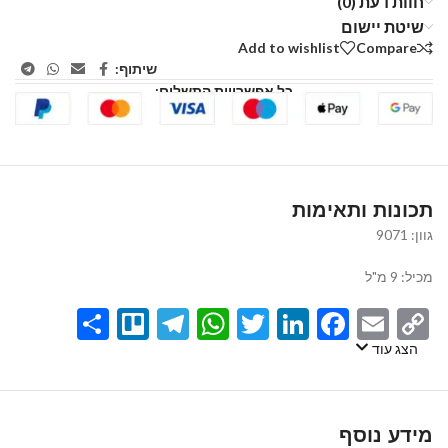
חוות דעת (0)
שיטת יישום
Add to wishlist
Compare
שיתוף:
כל אפשרויות התשלום:
תכונות ותאימות
גוון: 9071
מכיל: 9 מ"ל
Share
Telegram
Trello
WhatsApp
Twitter
LinkedIn
Facebook
Email
Copy
Link
הצג עוד
מידע נוסף