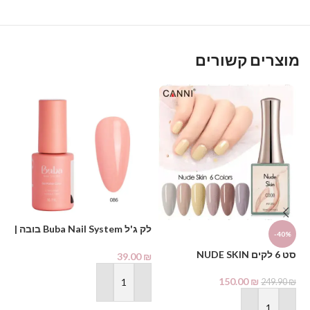
מוצרים קשורים
לק ג'ל Buba Nail System בובה |
-40%
גוון 086
גוון
סט 6 לקים NUDE SKIN
₪
39.00
₪
150.00
₪
249.90
₪
הוספה לסל