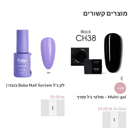
מוצרים קשורים
לק ג'ל Buba Nail System בובה |
-31%
גוון 094
גוון
₪
39.00
₪
Multi-gel – מולטי ג’ל סמיך
בצנצנת- שחור CH38
24.00
₪
35.00
₪
הוספה לסל
הוספה לסל