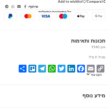
Add to wishlist
Compare
שיתוף:
כל אפשרויות התשלום:
תכונות ותאימות
גוון: 9140
מכיל: 9 מ"ל
Share
Telegram
Trello
WhatsApp
Twitter
LinkedIn
Facebook
Email
Copy
Link
הצג עוד
מידע נוסף