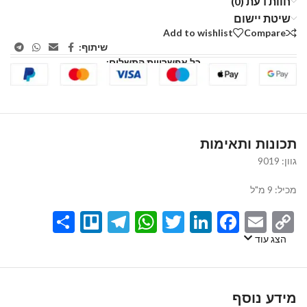
חוות דעת (0)
שיטת יישום
Add to wishlist
Compare
שיתוף:
כל אפשרויות התשלום:
תכונות ותאימות
גוון: 9019
מכיל: 9 מ"ל
Share
Telegram
Trello
WhatsApp
Twitter
LinkedIn
Facebook
Email
Copy
Link
הצג עוד
מידע נוסף