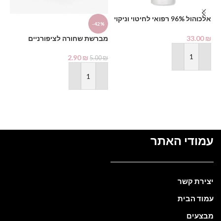
%
מא
אלכוהול 96% רפואי לחיטוי וניקוי
-42%
1000 מ"ל – PHARMAX Pure
Alcohol
₪
33.00
₪
מברשת שחורה לציפורניים
2.90
₪
5.00
₪
הוספה לסל
הוספה לסל
עמודי האתר
יצירת קשר
עמוד הבית
מבצעים