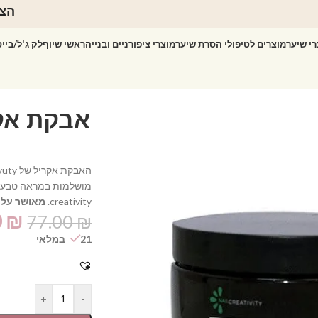
הצט
רי שיער
מוצרים לטיפולי הסרת שיער
מוצרי ציפורניים ובנייה
ראשי שיוף
לק ג'ל/ביי
creativity.
מאושר על י
0
₪
77.00
₪
21 במלאי
+
-