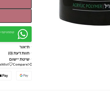
קוסמטיקס ש
תיאור
חוות דעת (0)
שיטת יישום
shlist
Compare