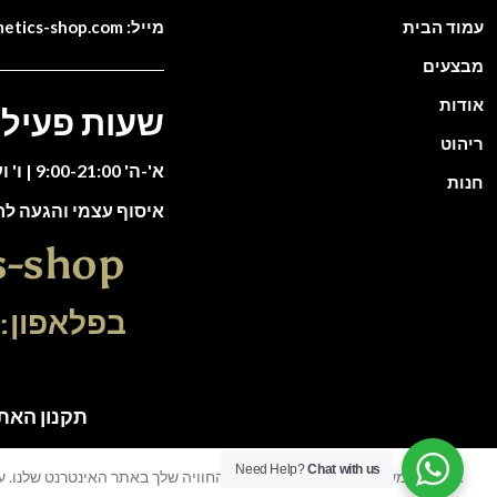
עמוד הבית
מייל: info@cosmetics-shop.com
מבצעים
אודות
שעות פעילו
ריהוט
א'-ה' 9:00-21:00 | ו' וערבי חג 9:00-13:00
חנות
איסוף עצמי והגעה ל
s-shop
בפלאפון: 51-5588135
תקנון האתר | כל הזכוי
Need Help?
Chat with us
אנו משתמשים בעוגיות כדי לשפר את החוויה שלך באתר האינטרנט שלנו. על