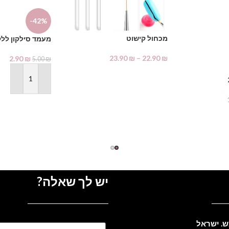
-42%
מכחול קישוט
מעמד סילקון ללק
23.90
₪
–
22.90
₪
2.90
₪
5.00
₪
בחר אפשרויות
הוספה לסל
יש לך שאלה?