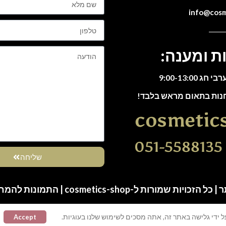
ת ומענה:
חנות בתאום מראש בלבד!
cosmetic
0
שליחה
ות שמורות ל-cosmetics-shop | התמונות להמחשה בלבד
 ידי גלישה באתר זה, אתה מסכים לשימוש שלנו בעוגיות.
Accept