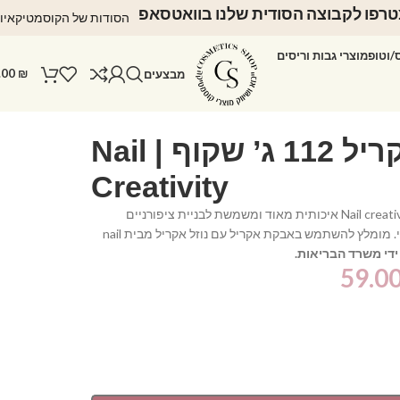
רפו לקבוצה הסודית שלנו בוואטסאפ
הסודות של הקוסמטיקאיו
ס/וטופ
מוצרי גבות וריסים
.00
₪
מבצעים
אבקת אקריל 112 ג’ שקוף | Nail
Creativity
האבקת אקריל של Nail creativuty איכותית מאוד ומשמשת לבניית ציפורניים
מושלמות במראה טבעי. מומלץ להשתמש באבקת אקריל עם נוזל אקריל מבית nail
די משרד הבריאות.
59.0