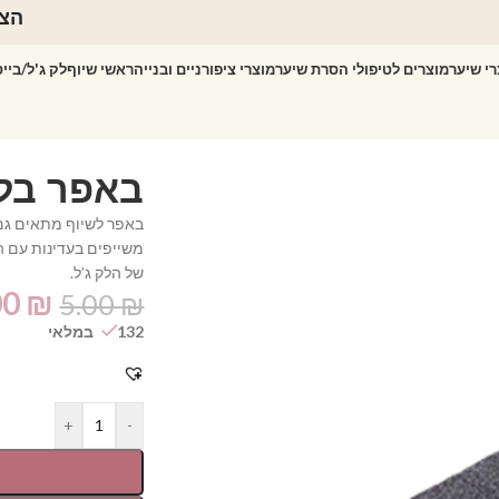
הצט
רי שיער
מוצרים לטיפולי הסרת שיער
מוצרי ציפורניים ובנייה
ראשי שיוף
לק ג'ל/ביי
באפר לשיוף מתאים גם 
משייפים בעדינות עם ה
של הלק ג’ל.
00
₪
5.00
₪
132 במלאי
+
-