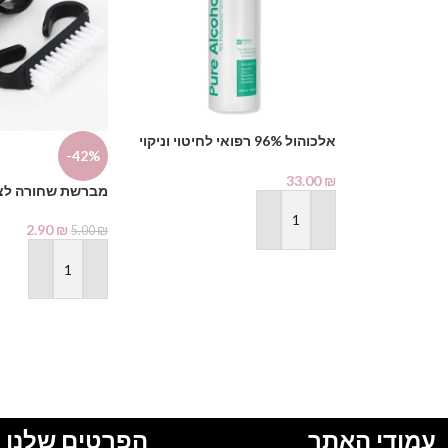
אלכוהול 96% רפואי לחיטוי וניקוי
-42%
1000 מ"ל – PHARMAX Pure
Alcohol
33.00
₪
מברשת שחורה לצי
הוספה לסל
2.90
₪
5.00
₪
הוספה לסל
עמודי האתר
הפרטים שלנו