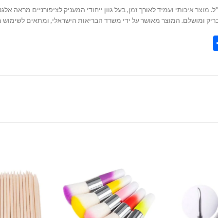
ר בייס מקצועי מבית המותג KOYO, המגיע באריזת 20 מ"ל. מוצר איכותי ועמיד לאורך זמן, בעל גוון ייחודי המע
Share
Tel
Tre
Wh