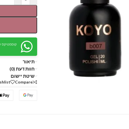
קוסמטיקס ש
תיאור
חוות דעת (0)
שיטת יישום
shlist
Compare