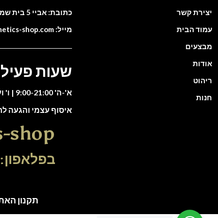
יצירת קשר
כתובת: אביי 5 בית שמש. ישראל
עמוד הבית
מייל: info@cosmetics-shop.com
מבצעים
אודות
שעות פעילו
ריהוט
א'-ה' 9:00-21:00 | ו' וערבי חג 9:00-13:00
חנות
איסוף עצמי והגעה ל
s-shop
בפלאפון: 51-5588135
תקנון האתר | כל הזכוי