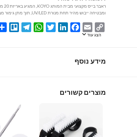
ראב
ומבטיחה ייבוש מהיר תחת מנורת UV/LED, תוך מתן גימור מבריק ומושלם. המוצר מאושר על ידי משרד הבריאות הישראלי, ומתאים לשימוש מקצועי במכוני יופי ולשימוש ביתי כאחד.
egram
llo
atsApp
Twitter
LinkedIn
Facebook
Email
Copy
Link
הצג עוד
מידע נוסף
מוצרים קשורים