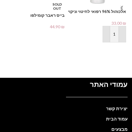
SOLD
OUT
אלכוהול 96% רפואי לחיטוי וניקוי
דו
בייס ראבר קומילפו
1000 מ"ל – PHARMAX Pure
Alcohol
₪
33.00
₪
44.90
₪
מידע נוסף
הוספה לסל
עמודי האתר
יצירת קשר
עמוד הבית
מבצעים