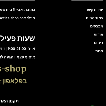
יצירת קשר
כתובת: אביי 5 בית שמש. ישראל
עמוד הבית
מייל: info@cosmetics-shop.com
מבצעים
אודות
שעות פעילו
ריהוט
א'-ה' 9:00-21:00 | ו' וערבי חג 9:00-13:00
חנות
איסוף עצמי והגעה ל
s-shop
בפלאפון: 51-5588135
תקנון האתר | כל הזכוי