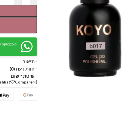
קוסמטיקס ש
תיאור
חוות דעת (0)
שיטת יישום
shlist
Compare