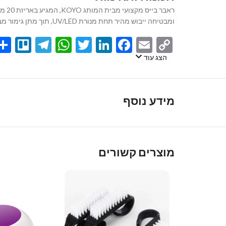
ראב
ומבטיחה ייבוש מהיר תחת מנורת UV/LED, תוך מתן גימור מבריק ומושלם. המוצר מאושר על ידי משרד הבריאות הישראלי, ומתאים לשימוש מקצועי במכוני יופי ולשימוש ביתי כאחד.
egram
llo
atsApp
Twitter
LinkedIn
Facebook
Email
Copy
Link
הצג עוד
מידע נוסף
מוצרים קשורים