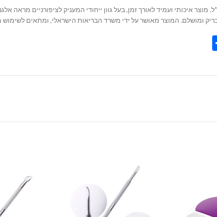
ר בייס מקצועי מבית המותג KOYO, המגיע באריזת 20 מ"ל. מוצר איכותי ועמיד לאורך זמן, בעל גוון ייחודי המע
Share
Tel
Tre
Wh