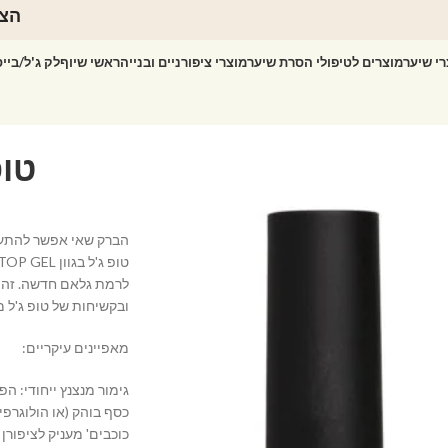
הצט
רי שיער
מוצרים לטיפולי הסרת שיער
מוצרי ציפורניים ובנייה
ראשי שיוף
לק ג'ל/ביי
הברק שאי אפשר להתע
לרמת גלאם חדשה. זהו 
ובקשיחות של טופ ג'ל מ
מאפיינים עיקריים:
גימור מנצנץ ייחודי: ה
כסף בוהק (או הולוגרפי
כוכבים' מעניק לציפורן