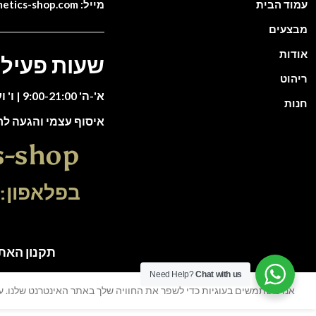
עמוד הבית
מייל: info@cosmetics-shop.com
מבצעים
אודות
שעות פעילו
ריהוט
א'-ה' 9:00-21:00 | ו' וערבי חג 9:00-13:00
חנות
איסוף עצמי והגעה ל
s-shop
בפלאפון: 51-5588135
תקנון האתר | כל הזכוי
Need Help?
Chat with us
אנו משתמשים בעוגיות כדי לשפר את החוויה שלך באתר האינטרנט שלנו. על