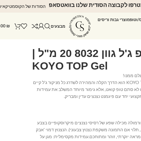
רפו לקבוצה הסודית שלנו בוואטסאפ
הסודות של הקוסמטיקאיו
ס/וטופ
מוצרי גבות וריסים
.00
₪
מבצעים
טופ ג'ל גוון 8032 20 מ"ל |
KOYO TOP Gel
לם ממנו!
טופ ג'ל בגוון KOYO TOP GEL הוא הדרך הקלה והמהירה לשדרג כל מניקור ג'ל קיים
לא סתם טופ קואט, אלא גימור מיוחד המשלב את עמידות
קצועי יחד עם פיגמנט נצנצים עדין ומבריק.
פורמולה מכילה שפע של רסיסי נצנצים מיקרוסקופיים בצבע
, תלוי אם התמונה משקפת נצנוץ צבעוני). הנצנוץ דמוי 'אבק
 מראה יוקרתי, זוהר ומתוחכם.עמידות מקסימלית: מגן על