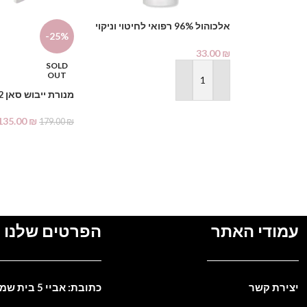
אלכוהול 96% רפואי לחיטוי וניקוי
-25%
1000 מ"ל – PHARMAX Pure
Alcohol
33.00
₪
SOLD
OUT
הוספה לסל
מנורת ייבוש סאן 2
135.00
₪
179.00
₪
מידע נוסף
עמודי האתר
הפרטים שלנו
יצירת קשר
כתובת: אביי 5 בית שמש. ישראל