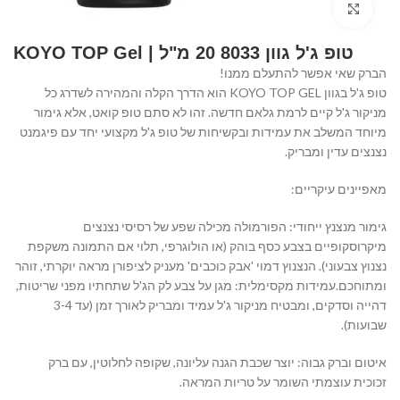
Click to enlarge
טופ ג'ל גוון 8033 20 מ"ל | KOYO TOP Gel
הברק שאי אפשר להתעלם ממנו!
טופ ג'ל בגוון KOYO TOP GEL הוא הדרך הקלה והמהירה לשדרג כל
מניקור ג'ל קיים לרמת גלאם חדשה. זהו לא סתם טופ קואט, אלא גימור
מיוחד המשלב את עמידות ובקשיחות של טופ ג'ל מקצועי יחד עם פיגמנט
נצנצים עדין ומבריק.
מאפיינים עיקריים:
גימור מנצנץ ייחודי: הפורמולה מכילה שפע של רסיסי נצנצים
מיקרוסקופיים בצבע כסף בוהק (או הולוגרפי, תלוי אם התמונה משקפת
נצנוץ צבעוני). הנצנוץ דמוי 'אבק כוכבים' מעניק לציפורן מראה יוקרתי, זוהר
ומתוחכם.עמידות מקסימלית: מגן על צבע לק הג'ל שתחתיו מפני שריטות,
דהייה וסדקים, ומבטיח מניקור ג'ל עמיד ומבריק לאורך זמן (עד 3-4
שבועות).
איטום וברק גבוה: יוצר שכבת הגנה עליונה, שקופה לחלוטין, עם ברק
זכוכית עוצמתי השומר על טריות המראה.