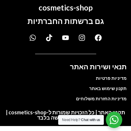
cosmetics-shop
גם ברשתות החברתיות
תנאי ושירות האתר
מדיניות פרטיות
תקנון שימוש באתר
מדיניות החזרות משלוחים
תקנון האתר | כל הזכויות שמורות ל-cosmetics-shop |
התמונות להמחשה בלבד
Need Help?
Chat with us