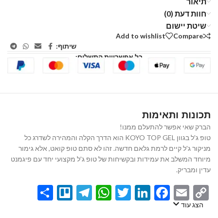
תיאור
חוות דעת (0)
שיטת יישום
Add to wishlist
Compare
שיתוף:
כל אפשרויות התשלום:
תכונות ותאימות
הברק שאי אפשר להתעלם ממנו!
טופ ג'ל בגוון KOYO TOP GEL הוא הדרך הקלה והמהירה לשדרג כל
מניקור ג'ל קיים לרמת גלאם חדשה. זהו לא סתם טופ קואט, אלא גימור
מיוחד המשלב את עמידות ובקשיחות של טופ ג'ל מקצועי יחד עם פיגמנט
עדין ומבריק.
Share
Telegram
Trello
WhatsApp
Twitter
LinkedIn
Facebook
Email
Copy
Link
הצג עוד