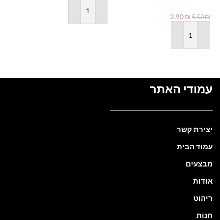
₪
הוספה לסל
2.90
₪
5.00
₪
הוספה לסל
עמודי האתר
יצירת קשר
עמוד הבית
מבצעים
אודות
ריהוט
חנות