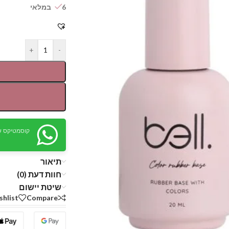
6 במלאי
+
-
קוסמטיקס ש
תיאור
חוות דעת (0)
שיטת יישום
shlist
Compare