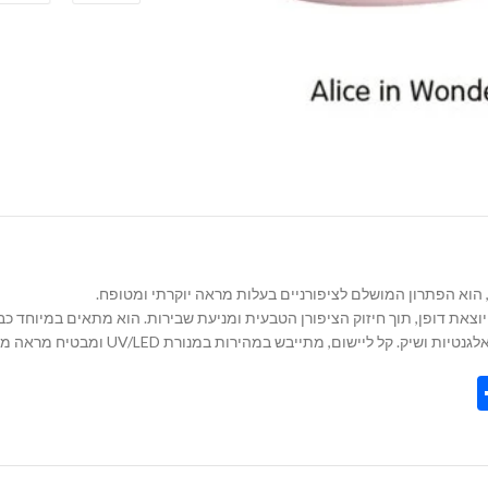
את דופן, תוך חיזוק הציפורן הטבעית ומניעת שבירות. הוא מתאים במיוחד כבסיס
תייבש במהירות במנורת UV/LED ומבטיח מראה מושלם ועמיד לשבועות ארוכים.
Share
Tel
Tre
Wh