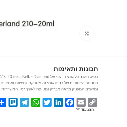
Click to enlarge
תכונות ותאימות
בסיס ראבר ג'ל גומי חדשני של Bell. – Diamond בנפח 20 מ"ל, הוא הפתרון המושלם לציפורניים בעלות מראה יוקרתי ומטופח.
הנוסחה הייחודית של בסיס גומי זה מספקת גמישות ועמידות יוצ
ומרשים המעניק מראה מבריק ומטופח לאורך זמן. המשדרות אלגנטיות ושיק. קל ליישום, מ
egram
llo
atsApp
Twitter
LinkedIn
Facebook
Email
Copy
Link
הצג עוד