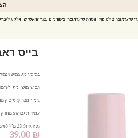
הצט
רי שיער
מוצרים לטיפולי הסרת שיער
מוצרי ציפורניים ובנייה
ראשי שיוף
לק ג'ל/ביי
בסיס גומי: גמיש ועמיד
רב-שימושי: ניתן לשימוש
גימור מבריק: מעניק מרא
עמידות גבוהה: מחזיק ל
נפח גדול: 20 מ"ל לשימוש ממושך ומקצועי.
39.00
₪