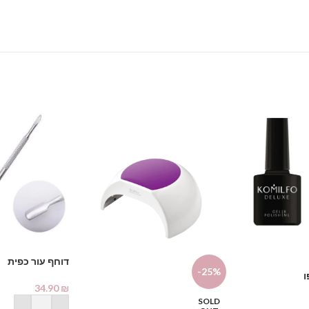
דוחף עור כפית
-25%
ו
34.90
₪
SOLD