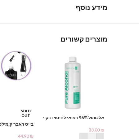
מידע נוסף
מוצרים קשורים
SOLD
OUT
אלכוהול 96% רפואי לחיטוי וניקוי
1000 מ"ל – PHARMAX Pure
בייס ראבר קומילפ
Alcohol
33.00
₪
44.90
₪