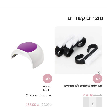
מוצרים קשורים
-25%
-42%
מכ
מברשת שחורה לציפורניים
SOLD
₪
OUT
2.90
₪
מנורת ייבוש סאן 2
5.00
₪
135.00
₪
179.00
₪
הוספה לסל