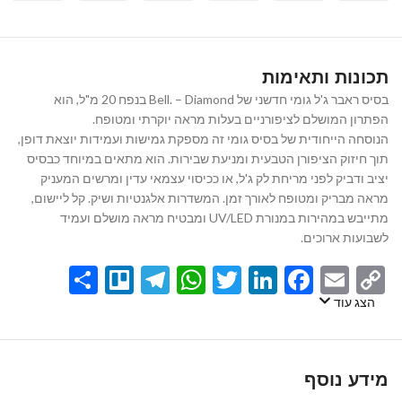
תכונות ותאימות
בסיס ראבר ג'ל גומי חדשני של Bell. – Diamond בנפח 20 מ"ל, הוא
הפתרון המושלם לציפורניים בעלות מראה יוקרתי ומטופח.
הנוסחה הייחודית של בסיס גומי זה מספקת גמישות ועמידות יוצאת דופן,
תוך חיזוק הציפורן הטבעית ומניעת שבירות. הוא מתאים במיוחד כבסיס
יציב ודביק לפני מריחת לק ג'ל, או ככיסוי עצמאי עדין ומרשים המעניק
מראה מבריק ומטופח לאורך זמן. המשדרות אלגנטיות ושיק. קל ליישום,
מתייבש במהירות במנורת UV/LED ומבטיח מראה מושלם ועמיד
לשבועות ארוכים.
Share
Telegram
Trello
WhatsApp
Twitter
LinkedIn
Facebook
Email
Copy
Link
הצג עוד
מידע נוסף